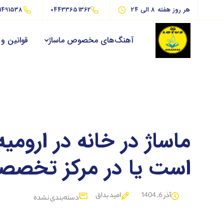
هر روز هفته 8 الی 24
04433651362
1491538
آهنگ‌های مخصوص ماساژ
قوانین و 
ماساژ در خانه در ارومیه
است یا در مرکز تخصص
آذر 6, 1404
امید بداق
دسته‌بندی نشده